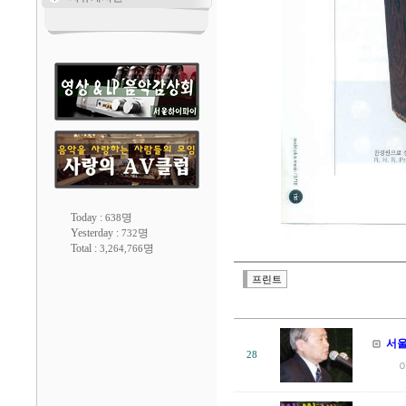
Today :
명
638
Yesterday :
명
732
Total :
명
3,264,766
프린트
서울
28
이 