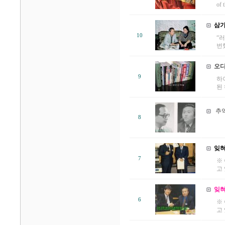
of t
삼가
10
“
번했
오디
9
하
된
추억
8
&
잊혀
7
※
고
잊혀
6
※
고