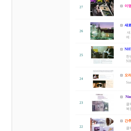
이영
27
새로
26
새
에 
NHT
25
한
NH
오라
24
St
Ni
23
클
복원
간추
22
클