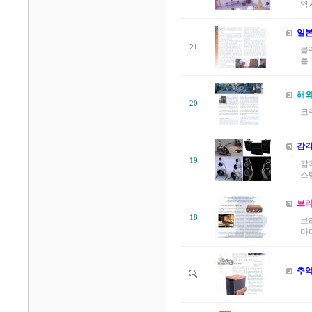
역사
일본
21
클
를 
해외
20
크
감각
19
감
스
브리
18
브리
마다
추억