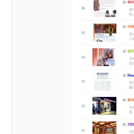
라이
16
현
하고
아메
15
한
기
덴마
14
크릭
었던
Hon
13
한번
홍콩
해외
12
크
문
35
11
35