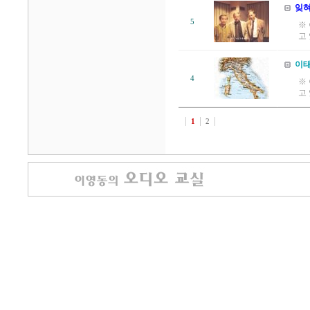
잊혀
5
※
고
이태
4
※
고
1
2