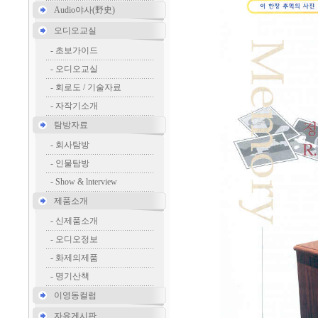
Audio야사(野史)
오디오교실
-
초보가이드
-
오디오교실
-
회로도 / 기술자료
-
자작기소개
탐방자료
-
회사탐방
-
인물탐방
-
Show & lnterview
제품소개
-
신제품소개
-
오디오정보
-
화제의제품
-
명기산책
이영동컬럼
자유게시판