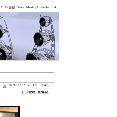
의 AV클럽
|
Stereo Music
|
Audio Journal
|
2009·08·12 16:47
|
HIT : 10,495