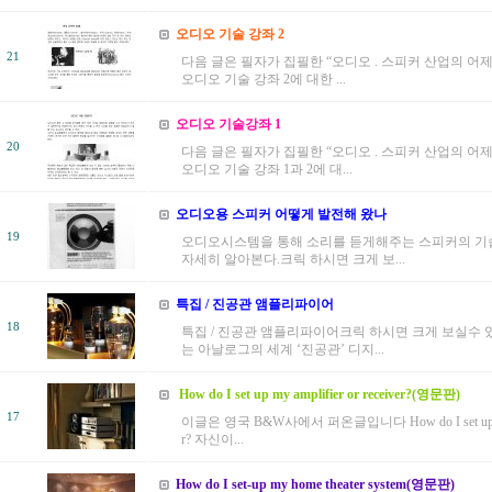
오디오 기술 강좌 2
21
다음 글은 필자가 집필한 “오디오 . 스피커 산업의 어
오디오 기술 강좌 2에 대한 ...
오디오 기술강좌 1
20
다음 글은 필자가 집필한 “오디오 . 스피커 산업의 어
오디오 기술 강좌 1과 2에 대...
오디오용 스피커 어떻게 발전해 왔나
19
오디오시스템을 통해 소리를 듣게해주는 스피커의 기
자세히 알아본다.크릭 하시면 크게 보...
특집 / 진공관 앰플리파이어
18
특집 / 진공관 앰플리파이어크릭 하시면 크게 보실수 
는 아날로그의 세계 ‘진공관’ 디지...
How do I set up my amplifier or receiver?(영문판)
17
이글은 영국 B&W사에서 퍼온글입니다 How do I set up my am
r? 자신이...
How do I set-up my home theater system(영문판)