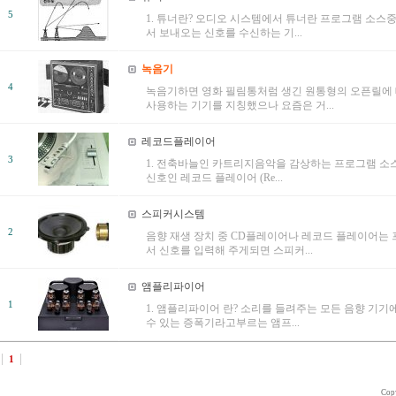
5
1. 튜너란? 오디오 시스템에서 튜너란 프로그램 소스
서 보내오는 신호를 수신하는 기...
녹음기
4
녹음기하면 영화 필림통처럼 생긴 원통형의 오픈릴에
사용하는 기기를 지칭했으나 요즘은 거...
레코드플레이어
3
1. 전축바늘인 카트리지음악을 감상하는 프로그램 소스(S
신호인 레코드 플레이어 (Re...
스피커시스템
2
음향 재생 장치 중 CD플레이어나 레코드 플레이어는
서 신호를 입력해 주게되면 스피커...
앰플리파이어
1
1. 앰플리파이어 란? 소리를 들려주는 모든 음향 기
수 있는 증폭기라고부르는 앰프...
1
Cop