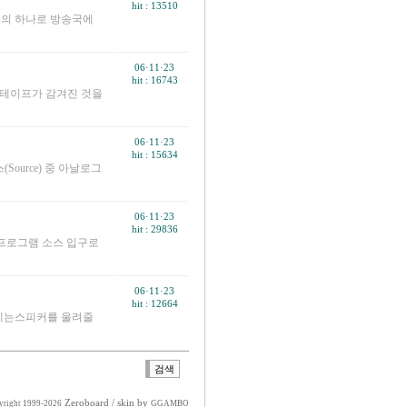
hit : 13510
중의 하나로 방송국에
06·11·23
hit : 16743
 테이프가 감겨진 것을
06·11·23
hit : 15634
ource) 중 아날로그
06·11·23
hit : 29836
 프로그램 소스 입구로
06·11·23
hit : 12664
기에는스피커를 울려줄
검색
Zeroboard
/ skin by
yright 1999-2026
GGAMBO