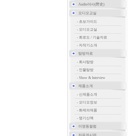
Audio야사(野史)
오디오교실
-
초보가이드
-
오디오교실
-
회로도 / 기술자료
-
자작기소개
탐방자료
-
회사탐방
-
인물탐방
-
Show & lnterview
제품소개
-
신제품소개
-
오디오정보
-
화제의제품
-
명기산책
이영동컬럼
자유게시판