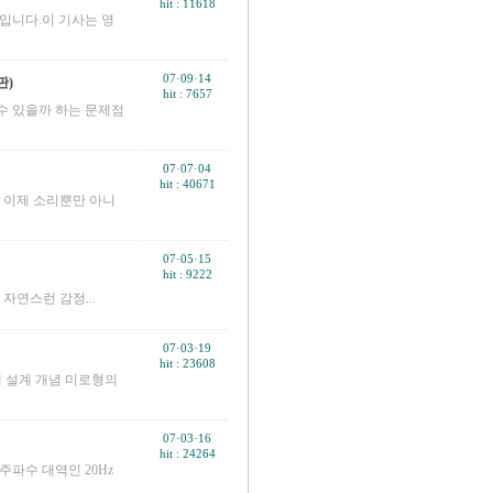
hit : 11618
입니다.이 기사는 영
07·09·14
문판)
hit : 7657
수 있을까 하는 문제점
07·07·04
hit : 40671
 이제 소리뿐만 아니
07·05·15
hit : 9222
자연스런 감정...
07·03·19
hit : 23608
 설계 개념 미로형의
07·03·16
hit : 24264
주파수 대역인 20Hz