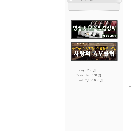
Today :
명
260
Yesterday :
명
591
Total :
명
3,263,656