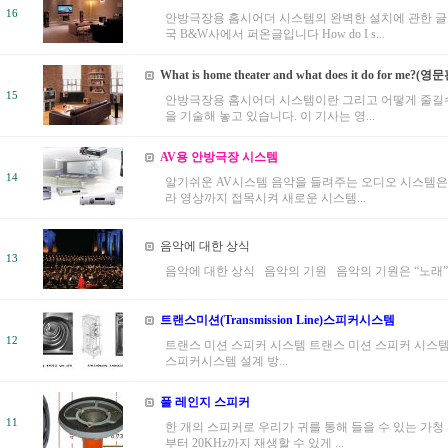
16
안방극장용 홈시어더 시스템의 완벽한 설치에 관한 글
국 B&W사에서 퍼온글입니다 How do I s...
What is home theater and what does it do for me?(영
15
안방극장용 홈시어더 시스템이란 그리고 어떻게 줄길
을 기술해 놓고 있습니다. 이 기사는 영...
AV용 안방극장 시스템
14
알기쉬운 AV시스템 음악을 들려주는 오디오 시스템은
라 영상까지 접목시켜 새로운 시스템...
음악에 대한 상식
13
음악에 대한 상식 음악의 기원 음악의 기원은 “노래” 
트랜스미션(Transmission Line)스피커시스템
12
트랜스 미션 스피커 시스템 트랜스 미션 스피커 시스템
스피커시스템 설계 방...
풀 레인지 스피커
11
한 개의 스피커로 우리가 귀를 통해 들을 수 있는 가청 
부터 20KHz까지 재생할 수 있게 ...