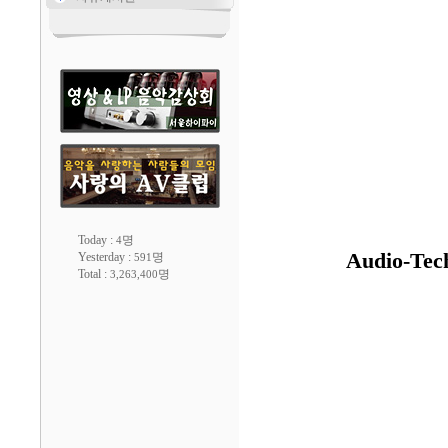
Today :
명
4
Audio-Te
Yesterday :
명
591
Total :
명
3,263,400