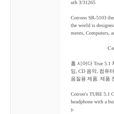
uth 3/31265
Cotrons SR-5103 the
the world is design
ments, Computers, an
C
홈 시어다 True 5
임, CD 음악, 컴
음질용 제품. 제품 전
Cotron's TURE 5.1 C
headphone with a bui
y.