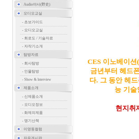
Audio야사(野史)
오디오교실
-
초보가이드
-
오디오교실
-
회로도 / 기술자료
-
자작기소개
탐방자료
CES 이노베이션(Inno
-
회사탐방
금년부터 헤드폰
-
인물탐방
다. 그 동안 헤
-
Show & lnterview
제품소개
능 기술
-
신제품소개
-
오디오정보
현지취재
-
화제의제품
-
명기산책
이영동컬럼
자유게시판