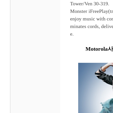
Tower/Ven 30-319.
Monster iFreePlay(t
enjoy music with co
minates cords, delive
e.
Motorol