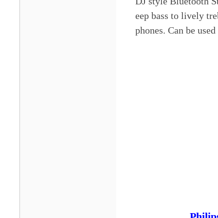
DJ style Bluetooth S
eep bass to lively tr
phones. Can be used f
Phil