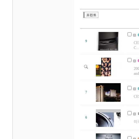
프린트
9
CE
C...
20
and
7
CE
6
미국