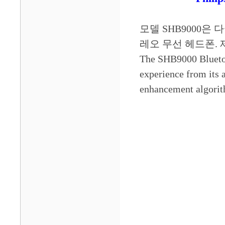
모델 SHB9000은 
레오 무선 헤드폰. 제
The SHB9000 Bluetoot
experience from its a
enhancement algorith