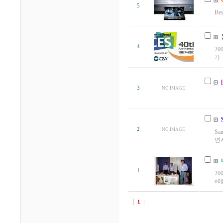
5
Bes
4
20
7)..
3
NO IMAGE
&
2
NO IMAGE
Sa
면서
1
20
o에
1