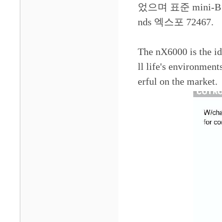
었으며 표준 mini-B
nds 엑스포 72467.
The nX6000 is the id
ll life's environment
erful on the market.